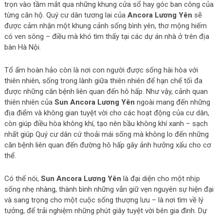
trọn vào tầm mắt qua những khung cửa sổ hay góc ban công của
từng căn hộ. Quý cư dân tương lai của
Ancora Lương Yên
sẽ
được cảm nhận một khung cảnh sống bình yên, thơ mộng hiếm
có ven sông – điều mà khó tìm thấy tại các dự án nhà ở trên địa
bàn Hà Nội.
Tổ ấm hoàn hảo còn là nơi con người được sống hài hòa với
thiên nhiên, sống trong lành giữa thiên nhiên để hạn chế tối đa
được những căn bệnh liên quan đến hô hấp. Như vậy, cảnh quan
thiên nhiên của
Sun Ancora Lương Yên
ngoài mang đến những
địa điểm và không gian tuyệt vời cho các hoạt động của cư dân,
còn giúp điều hòa không khí, tạo nên bầu không khí xanh – sạch
nhất giúp Quý cư dân cứ thoải mái sống mà không lo đến những
căn bệnh liên quan đến đường hô hấp gây ảnh hưởng xấu cho cơ
thể.
Có thể nói,
Sun Ancora Lương Yên
là đại diện cho một nhịp
sống nhẹ nhàng, thành bình những vẫn giữ vẹn nguyên sự hiện đại
và sang trọng cho một cuộc sống thượng lưu – là nơi tìm về lý
tưởng, để trải nghiệm những phút giây tuyệt vời bên gia đình. Dự