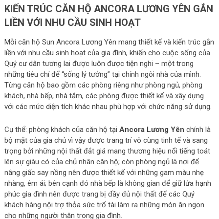
KIẾN TRÚC CĂN HỘ ANCORA LƯƠNG YÊN GẮN
LIỀN VỚI NHU CẦU SINH HOẠT
Mỗi căn hộ Sun Ancora Lương Yên mang thiết kế và kiến trúc gắn
liền với nhu cầu sinh hoạt của gia đình, khiến cho cuộc sống của
Quý cư dân tương lai được luôn được tiện nghi – một trong
những tiêu chí để “sống lý tưởng” tại chính ngôi nhà của mình.
Từng căn hộ bao gồm các phòng riêng như phòng ngủ, phòng
khách, nhà bếp, nhà tắm, các phòng được thiết kế và xây dựng
với các mức diện tích khác nhau phù hợp với chức năng sử dụng.
Cụ thể: phòng khách của căn hộ tại
Ancora Lương Yên
chính là
bộ mặt của gia chủ vì vậy được trang trí vô cùng tinh tế và sang
trọng bởi những nội thất đắt giá mang thương hiệu nổi tiếng toát
lên sự giàu có của chủ nhân căn hộ; còn phòng ngủ là nơi để
nâng giấc say nồng nên được thiết kế với những gam màu nhẹ
nhàng, êm ái; bên cạnh đó nhà bếp là không gian để giữ lửa hạnh
phúc gia đình nên được trang bị đầy đủ nội thất để các Quý
khách hàng nội trợ thỏa sức trổ tài làm ra những món ăn ngon
cho những người thân trong gia đình.