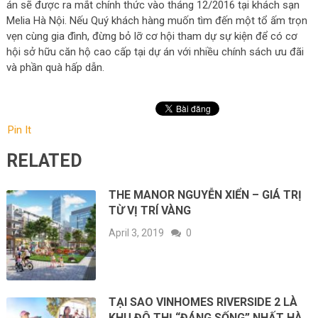
án sẽ được ra mắt chính thức vào tháng 12/2016 tại khách sạn
Melia Hà Nội. Nếu Quý khách hàng muốn tìm đến một tổ ấm trọn
vẹn cùng gia đình, đừng bỏ lỡ cơ hội tham dự sự kiện để có cơ
hội sở hữu căn hộ cao cấp tại dự án với nhiều chính sách ưu đãi
và phần quà hấp dẫn.
Pin It
RELATED
THE MANOR NGUYỄN XIỂN – GIÁ TRỊ
TỪ VỊ TRÍ VÀNG
April 3, 2019
0
TẠI SAO VINHOMES RIVERSIDE 2 LÀ
KHU ĐÔ THỊ “ĐÁNG SỐNG” NHẤT HÀ