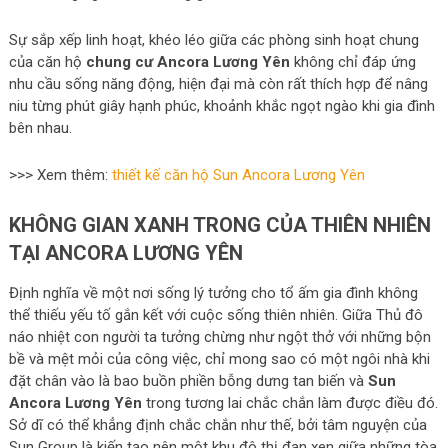
Sự sắp xếp linh hoạt, khéo léo giữa các phòng sinh hoạt chung
của căn hộ
chung cư
Ancora Lương Yên
không chỉ đáp ứng
nhu cầu sống năng động, hiện đại mà còn rất thích hợp để nâng
niu từng phút giây hạnh phúc, khoảnh khắc ngọt ngào khi gia đình
bên nhau.
>>> Xem thêm:
thiết kế căn hộ Sun Ancora Lương Yên
KHÔNG GIAN XANH TRONG CỦA THIÊN NHIÊN
TẠI ANCORA LƯƠNG YÊN
Định nghĩa về một nơi sống lý tưởng cho tổ ấm gia đình không
thể thiếu yếu tố gắn kết với cuộc sống thiên nhiên. Giữa Thủ đô
náo nhiệt con người ta tưởng chừng như ngột thở với những bộn
bề và mệt mỏi của công việc, chỉ mong sao có một ngôi nhà khi
đặt chân vào là bao buồn phiền bỗng dưng tan biến và
Sun
Ancora Lương Yên
trong tương lai chắc chắn làm được điều đó.
Sở dĩ có thể khẳng định chắc chắn như thế, bởi tâm nguyện của
Sun Group là kiến tạo nên một khu đô thị đan xen giữa những tòa