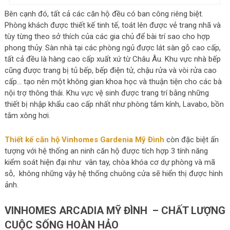
Bên cạnh đó, tất cả các căn hộ đều có ban công riêng biệt.
Phòng khách được thiết kế tinh tế, toát lên được vẻ trang nhã và
tùy từng theo sở thích của các gia chủ để bài trí sao cho hợp
phong thủy. Sàn nhà tại các phòng ngủ được lát sàn gỗ cao cấp,
tất cả đều là hàng cao cấp xuất xứ từ Châu Âu. Khu vực nhà bếp
cũng được trang bị tủ bếp, bếp điện tử, chậu rửa và vòi rửa cao
cấp… tạo nên một không gian khoa học và thuận tiện cho các bà
nội trợ thông thái. Khu vực vệ sinh được trang trí bằng những
thiết bị nhập khẩu cao cấp nhất như phòng tắm kính, Lavabo, bồn
tắm xông hơi.
Thiết kế căn hộ Vinhomes Gardenia Mỹ Đình
còn đặc biệt ấn
tượng với hệ thống an ninh căn hộ được tích hợp 3 tính năng
kiểm soát hiện đại như vân tay, chòa khóa cơ dự phòng và mã
sỗ, không những vậy hệ thống chuông cửa sẽ hiển thị được hình
ảnh.
VINHOMES
ARCADIA
MỸ ĐÌNH – CHẤT LƯỢNG
CUỘC SỐNG HOÀN HẢO