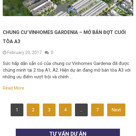
CHUNG CƯ VINHOMES GARDENIA – MỞ BÁN ĐỢT CUỐI
TÒA A3
February 20, 2017
0
Sức hấp dẫn sẵn có của chung cư Vinhomes Gardenia đã được
chứng minh tại 2 tòa A1, A2. Hiện dự án đang mở bán tòa A3 với
những ưu điểm vượt trội và chính …
Read More
POSTS
1
2
3
4
…
7
Next
PAGINATION
TƯ VẤN DỰ ÁN