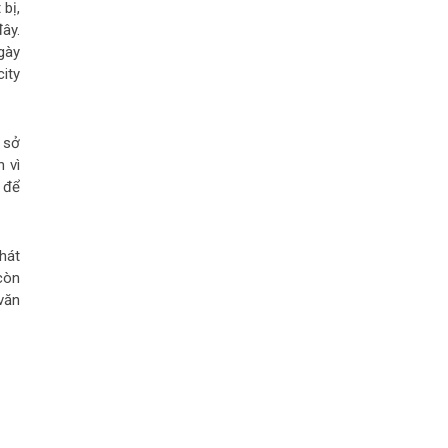
bị,
ây.
gày
ity
 sở
 vì
 để
hát
còn
văn