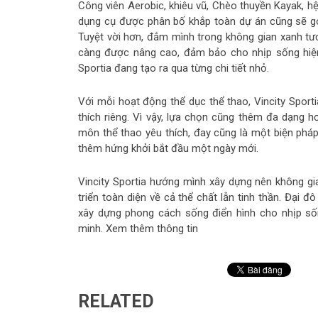
Công viên Aerobic, khiêu vũ, Chèo thuyền Kayak, h
dụng cụ được phân bố khắp toàn dự án cũng sẽ góp
Tuyệt vời hơn, đắm mình trong không gian xanh tư
càng được nâng cao, đảm bảo cho nhịp sống hiện
Sportia đang tạo ra qua từng chi tiết nhỏ.
Với mỗi hoạt động thể dục thể thao, Vincity Sporti
thích riêng. Vì vậy, lựa chọn cũng thêm đa dạng h
môn thể thao yêu thích, đay cũng là một biện pháp
thêm hứng khởi bắt đầu một ngày mới.
Vincity Sportia hướng mình xây dựng nên không gia
triển toàn diện về cả thể chất lẫn tinh thần. Đại 
xây dựng phong cách sống điển hình cho nhịp s
minh. Xem thêm thông tin
RELATED