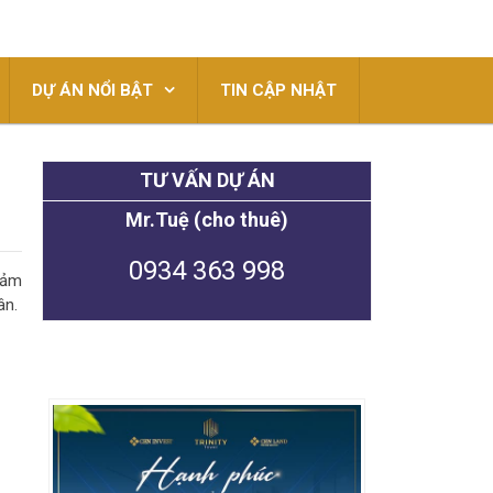
DỰ ÁN NỔI BẬT
TIN CẬP NHẬT
TƯ VẤN DỰ ÁN
Mr.Tuệ (cho thuê)
0934 363 998
đảm
ân.