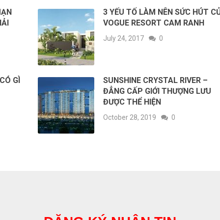
MẠN
3 YẾU TỐ LÀM NÊN SỨC HÚT C
HẢI
VOGUE RESORT CAM RANH
July 24, 2017
0
CÓ GÌ
SUNSHINE CRYSTAL RIVER –
ĐẲNG CẤP GIỚI THƯỢNG LƯU
ĐƯỢC THỂ HIỆN
October 28, 2019
0