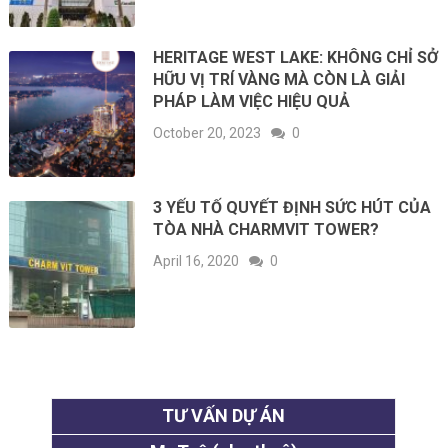
HERITAGE WEST LAKE: KHÔNG CHỈ SỞ
HỮU VỊ TRÍ VÀNG MÀ CÒN LÀ GIẢI
PHÁP LÀM VIỆC HIỆU QUẢ
October 20, 2023
0
3 YẾU TỐ QUYẾT ĐỊNH SỨC HÚT CỦA
TÒA NHÀ CHARMVIT TOWER?
April 16, 2020
0
TƯ VẤN DỰ ÁN