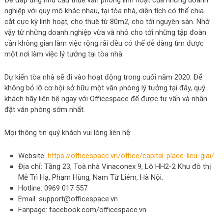
Để đáp ứng nhu cầu thuê văn phòng linh hoạt của những doanh
nghiệp với quy mô khác nhau, tại tòa nhà, diện tích có thể chia
cắt cực kỳ linh hoạt, cho thuê từ 80m2, cho tới nguyên sàn. Nhờ
vậy từ những doanh nghiệp vừa và nhỏ cho tới những tập đoàn
cần không gian làm việc rộng rãi đều có thể dễ dàng tìm được
một nơi làm việc lý tưởng tại tòa nhà.
Dự kiến tòa nhà sẽ đi vào hoạt động trong cuối năm 2020. Để
không bỏ lỡ cơ hội sở hữu một văn phòng lý tưởng tại đây, quý
khách hãy liên hệ ngay với Officespace để được tư vấn và nhận
đặt văn phòng sớm nhất.
Mọi thông tin quý khách vui lòng liên hệ:
Website:
https://officespace.vn/office/capital-place-lieu-giai/
Địa chỉ: Tầng 23, Toà nhà Vinaconex 9, Lô HH2-2 Khu đô thị
Mễ Trì Hạ, Phạm Hùng, Nam Từ Liêm, Hà Nội.
Hotline: 0969 017 557
Email:
support@officespace.vn
Fanpage: facebook.com/officespace.vn