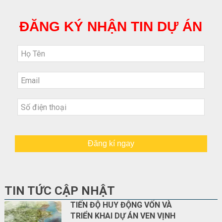
ĐĂNG KÝ NHẬN TIN DỰ ÁN
Đăng kí ngay
TIN TỨC CẬP NHẬT
TIẾN ĐỘ HUY ĐỘNG VỐN VÀ
TRIỂN KHAI DỰ ÁN VEN VỊNH