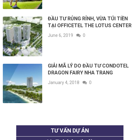
ĐẦU TƯ RỦNG RỈNH, VỪA TÚI TIỀN
TẠI OFFICETEL THE LOTUS CENTER
June 6, 2019
0
GIẢI MÃ LÝ DO ĐẦU TƯ CONDOTEL
DRAGON FAIRY NHA TRANG
January 4, 2018
0
TƯ VẤN DỰ ÁN