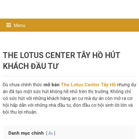
Menu
THE LOTUS CENTER TÂY HỒ HÚT
KHÁCH ĐẦU TƯ
Dù chưa chính thức
mở bán
The Lotus Center Tây Hồ
nhưng dự
án đã tạo một sức hút không hề nhỏ trên thị trường. Không chỉ
có sức hút với những khách hàng an cư mà dự án còn mở ra cơ
hội hấp dẫn với những nhà đầu tư, đón đầu cơ hội sinh lời lớn và
bội thu lợi nhuận.
Danh mục chính
Ẩn