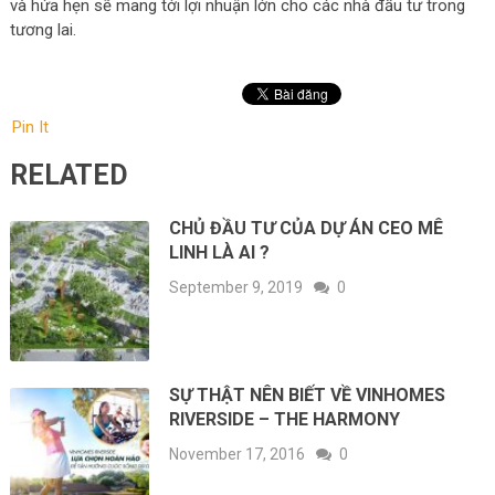
và hứa hẹn sẽ mang tới lợi nhuận lớn cho các nhà đầu tư trong
tương lai.
Pin It
RELATED
CHỦ ĐẦU TƯ CỦA DỰ ÁN CEO MÊ
LINH LÀ AI ?
September 9, 2019
0
SỰ THẬT NÊN BIẾT VỀ VINHOMES
RIVERSIDE – THE HARMONY
November 17, 2016
0