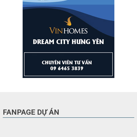
FANPAGE DỰ ÁN