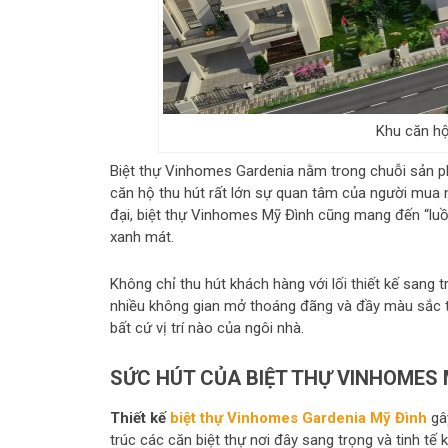
Khu căn h
Biệt thự Vinhomes Gardenia nằm trong chuỗi sản ph
căn hộ thu hút rất lớn sự quan tâm của người mua 
đại, biệt thự Vinhomes Mỹ Đình cũng mang đến “luồn
xanh mát.
Không chỉ thu hút khách hàng với lối thiết kế sang 
nhiều không gian mở thoáng đãng và đầy màu sắc thi
bất cứ vị trí nào của ngôi nhà.
SỨC HÚT CỦA BIỆT THỰ VINHOMES 
Thiết kế
biệt thự Vinhomes Gardenia Mỹ Đình
gây
trúc các căn biệt thự nơi đây sang trọng và tinh t