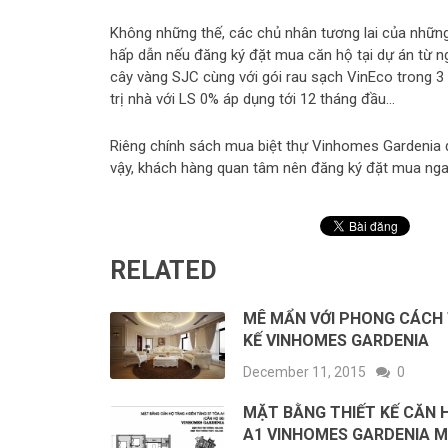
Không những thế, các chủ nhân tương lai của nhữn
hấp dẫn nếu đăng ký đặt mua căn hộ tại dự án từ ng
cây vàng SJC cùng với gói rau sạch VinEco trong 3 
trị nhà với LS 0% áp dụng tới 12 tháng đầu…
Riêng chính sách mua biệt thự Vinhomes Gardenia 
vậy, khách hàng quan tâm nên đăng ký đặt mua ngay
RELATED
MÊ MẨN VỚI PHONG CÁCH 
KẾ VINHOMES GARDENIA
December 11, 2015
0
MẶT BẰNG THIẾT KẾ CĂN 
A1 VINHOMES GARDENIA M