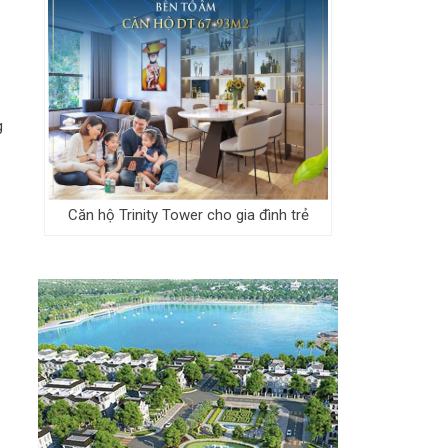
g
Căn hộ Trinity Tower cho gia đình trẻ