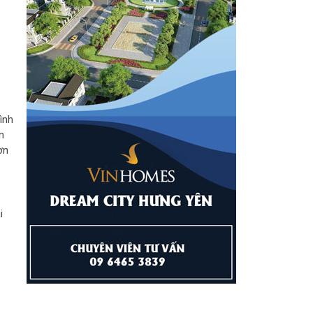
ình
n
ờn
i