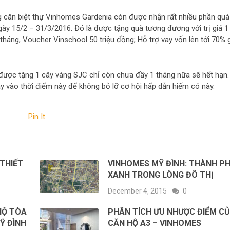
g căn biệt thự Vinhomes Gardenia còn được nhận rất nhiều phần quà
ày 15/2 – 31/3/2016. Đó là được tặng quà tương đương với trị giá 1
tháng, Voucher Vinschool 50 triệu đồng; Hỗ trợ vay vốn lên tới 70% 
được tặng 1 cây vàng SJC chỉ còn chưa đầy 1 tháng nữa sẽ hết hạn.
 vào thời điểm này để không bỏ lỡ cơ hội hấp dẫn hiếm có này.
Pin It
THIẾT
VINHOMES MỸ ĐÌNH: THÀNH P
XANH TRONG LÒNG ĐÔ THỊ
December 4, 2015
0
HỘ TÒA
PHÂN TÍCH ƯU NHƯỢC ĐIỂM C
Ỹ ĐÌNH
CĂN HỘ A3 – VINHOMES