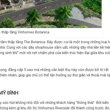
ộ thấp tầng Vinhomes Botanica
ầm thấp tầng The Botanica. Đây được coi là một trong những loại h
nhà. Cùng với các dãy shophouse sầm uất, những dãy nhà liền kề hiệ
g sinh khí” mới với nét chấm phá của kiến trúc hiện đại giữa khu vư
trọng, đẳng cấp 5 sao mà những căn biệt thự này còn được bố trí rất
ên nhiên, giúp gia chủ có thể tận hưởng sự thư giãn và thoải mái tạ
MỸ ĐÌNH
 sức hút không nhỏ đối với những khách hàng “thông thái”. Bởi kiến
ế không kém gì khu đô thị Vinhomes Riverside đã thành công trước đó.