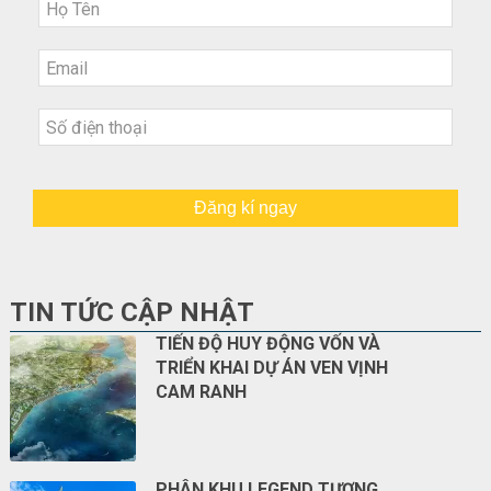
Đăng kí ngay
TIN TỨC CẬP NHẬT
TIẾN ĐỘ HUY ĐỘNG VỐN VÀ
TRIỂN KHAI DỰ ÁN VEN VỊNH
CAM RANH
PHÂN KHU LEGEND TƯƠNG