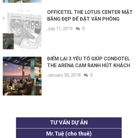
OFFICETEL THE LOTUS CENTER MẶT
BẰNG ĐẸP ĐỂ ĐẶT VĂN PHÒNG
July 11, 2019
0
ĐIỂM LẠI 3 YẾU TỐ GIÚP CONDOTEL
THE ARENA CAM RANH HÚT KHÁCH
January 30, 2018
0
TƯ VẤN DỰ ÁN
Mr.Tuệ (cho thuê)