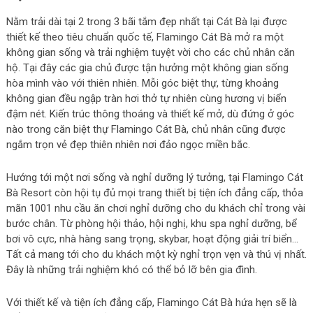
Nằm trải dài tại 2 trong 3 bãi tắm đẹp nhất tại Cát Bà lại được
thiết kế theo tiêu chuẩn quốc tế, Flamingo Cát Bà mở ra một
không gian sống và trải nghiệm tuyệt vời cho các chủ nhân căn
hộ. Tại đây các gia chủ được tận hưởng một không gian sống
hòa mình vào với thiên nhiên. Mỗi góc biệt thự, từng khoảng
không gian đều ngập tràn hơi thở tự nhiên cùng hương vị biển
đậm nét. Kiến trúc thông thoáng và thiết kế mở, dù đứng ở góc
nào trong căn biệt thự Flamingo Cát Bà, chủ nhân cũng được
ngắm trọn vẻ đẹp thiên nhiên nơi đảo ngọc miền bắc.
Hướng tới một nơi sống và nghỉ dưỡng lý tưởng, tại Flamingo Cát
Bà Resort còn hội tụ đủ mọi trang thiết bị tiện ích đẳng cấp, thỏa
mãn 1001 nhu cầu ăn chơi nghỉ dưỡng cho du khách chỉ trong vài
bước chân. Từ phòng hội thảo, hội nghị, khu spa nghỉ dưỡng, bể
bơi vô cực, nhà hàng sang trọng, skybar, hoạt động giải trí biển…
Tất cả mang tới cho du khách một kỳ nghỉ trọn vẹn và thú vị nhất.
Đây là những trải nghiệm khó có thể bỏ lỡ bên gia đình.
Với thiết kế và tiện ích đẳng cấp, Flamingo Cát Bà hứa hẹn sẽ là