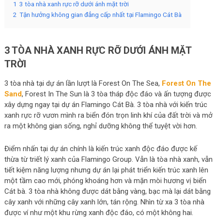
1
3 tòa nhà xanh rực rỡ dưới ánh mặt trời
2
Tận hưởng không gian đẳng cấp nhất tại Flamingo Cát Bà
3 TÒA NHÀ XANH RỰC RỠ DƯỚI ÁNH MẶT
TRỜI
3 tòa nhà tại dự án lần lượt là Forest On The Sea,
Forest On The
Sand
, Forest In The Sun là 3 tòa tháp độc đáo và ấn tượng được
xây dựng ngay tại dự án Flamingo Cát Bà. 3 tòa nhà với kiến trúc
xanh rực rỡ vươn mình ra biển đón trọn linh khí của đất trời và mở
ra một không gian sống, nghỉ dưỡng không thể tuyệt vời hơn.
Điểm nhấn tại dự án chính là kiến trúc xanh độc đáo được kế
thừa từ triết lý xanh của Flamingo Group. Vẫn là tòa nhà xanh, vẫn
tiết kiệm năng lượng nhưng dự án lại phát triển kiến trúc xanh lên
một tầm cao mới, phóng khoáng hơn và mặn mòi hương vị biển
Cát bà. 3 tòa nhà không được dát bằng vàng, bạc mà lại dát bằng
cây xanh với những cây xanh lớn, tán rộng. Nhìn từ xa 3 tòa nhà
được ví như một khu rừng xanh độc đáo, có một không hai.