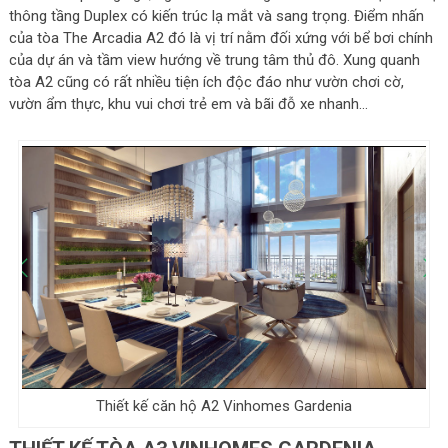
thông tầng Duplex có kiến trúc lạ mắt và sang trọng. Điểm nhấn
của tòa The Arcadia A2 đó là vị trí nằm đối xứng với bể bơi chính
của dự án và tầm view hướng về trung tâm thủ đô. Xung quanh
tòa A2 cũng có rất nhiều tiện ích độc đáo như vườn chơi cờ,
vườn ẩm thực, khu vui chơi trẻ em và bãi đỗ xe nhanh…
Thiết kế căn hộ A2 Vinhomes Gardenia