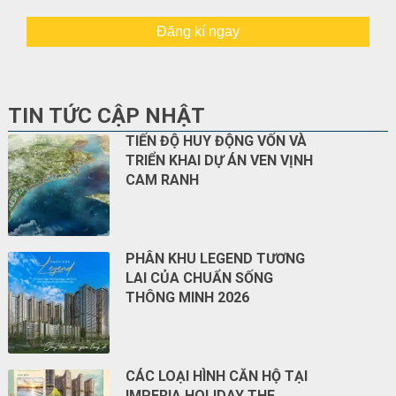
Đăng kí ngay
TIN TỨC CẬP NHẬT
TIẾN ĐỘ HUY ĐỘNG VỐN VÀ
TRIỂN KHAI DỰ ÁN VEN VỊNH
CAM RANH
PHÂN KHU LEGEND TƯƠNG
LAI CỦA CHUẨN SỐNG
THÔNG MINH 2026
CÁC LOẠI HÌNH CĂN HỘ TẠI
IMPERIA HOLIDAY THE