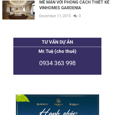
MÊ MẨN VỚI PHONG CÁCH THIẾT KẾ
VINHOMES GARDENIA
December 11, 2015
0
TƯ VẤN DỰ ÁN
Mr.Tuệ (cho thuê)
0934 363 998