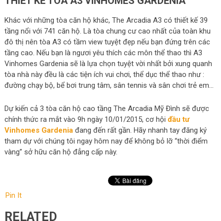
THIẾT KẾ TÒA A3 VINHOMES GARDENIA
Khác với những tòa căn hộ khác, The Arcadia A3 có thiết kế 39
tầng nổi với 741 căn hộ. Là tòa chung cư cao nhất của toàn khu
đô thị nên tòa A3 có tầm view tuyệt đẹp nếu bạn đứng trên các
tầng cao. Nếu bạn là ngươi yêu thích các môn thể thao thì A3
Vinhomes Gardenia sẽ là lựa chọn tuyệt vời nhất bởi xung quanh
tòa nhà này đều là các tiện ích vui chơi, thể dục thể thao như :
đường chạy bộ, bể bơi trung tâm, sân tennis và sân chơi trẻ em…
Dự kiến cả 3 tòa căn hộ cao tầng The Arcadia Mỹ Đình sẽ được
chính thức ra mắt vào 9h ngày 10/01/2015, cơ hội
đầu tư
Vinhomes Gardenia
đang đến rất gần. Hãy nhanh tay đăng ký
tham dự với chúng tôi ngay hôm nay để không bỏ lỡ “thời điểm
vàng” sở hữu căn hộ đẳng cấp này.
Pin It
RELATED