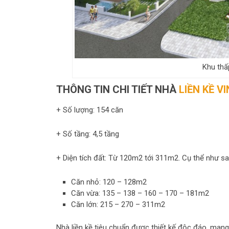
Khu thấ
THÔNG TIN CHI TIẾT NHÀ
LIỀN KỀ 
+ Số lượng: 154 căn
+ Số tầng: 4,5 tầng
+ Diện tích đất: Từ 120m2 tới 311m2. Cụ thể như sa
Căn nhỏ: 120 – 128m2
Căn vừa: 135 – 138 – 160 – 170 – 181m2
Căn lớn: 215 – 270 – 311m2
Nhà liền kề tiêu chuẩn được thiết kế độc đáo, mang 