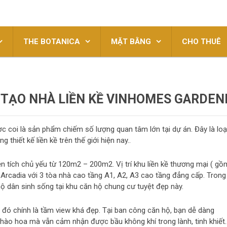
THE BOTANICA
MẶT BẰNG
CHO THUÊ
 TẠO NHÀ LIỀN KỀ VINHOMES GARDEN
 coi là sản phẩm chiếm số lượng quan tâm lớn tại dự án. Đây là loạ
thiết kế liền kề trên thế giới hiện nay..
ện tích chủ yếu từ 120m2 – 200m2. Vị trí khu liền kề thương mại ( gồ
 Arcadia với 3 tòa nhà cao tầng A1, A2, A3 cao tầng đẳng cấp. Trong
ộ dân sinh sống tại khu căn hộ chung cư tuyệt đẹp này.
 đó chính là tầm view khá đẹp. Tại ban công căn hộ, bạn dễ dàng
 hào hoa mà vẫn cảm nhận được bầu không khí trong lành, tinh khiết.