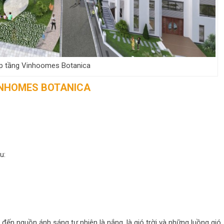
p tầng Vinhoomes Botanica
VINHOMES BOTANICA
u:
đến nguồn ánh sáng tự nhiên là nắng, là gió trời và những luồng gió