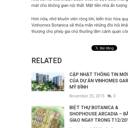
mát cho không gian nội thất. Mặt tiền nhà ấn tượng 
Hơn nữa, nhờ khuôn viên rộng lớn, kiến trúc hòa quyện
Vinhomes Botanica sẽ thỏa mãn những đòi hỏi khắt
thượng cho phép gia chủ thưởng lãm cảnh quan côn
RELATED
CẬP NHẬT THÔNG TIN MỚ
CỦA DỰ ÁN VINHOMES GA
MỸ ĐÌNH
November 25, 2015
0
BIỆT THỰ BOTANICA &
SHOPHOUSE ARCADIA – B
GIAO NGAY TRONG T12/20