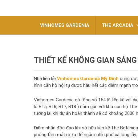
VINHOMES GARDENIA
THE ARCADIA
THIẾT KẾ KHÔNG GIAN SÁNG
Nhà liền kề
Vinhomes Gardenia Mỹ Đình
cũng được
hình căn hộ hội tụ được hầu hết các điểm mạnh trong 
Vinhomes Gardenia có tổng số 154 lô liền kề với di
lô B15, B16, B17, B18 ) nằm gần với khu căn hộ The
tương lai khi dự án hoàn thành sẽ có khoảng 2000 h
Điểm nhấn độc đáo khi sở hữu liền kề The Botanica
phóng tầm mắt ra xa để ngắm nhìn phố xá lộng lẫy,