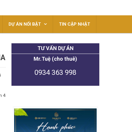
DỰ ÁN NỔI BẬT
TIN CẬP NHẬT
TƯ VẤN DỰ ÁN
IA
Mr.Tuệ (cho thuê)
0934 363 998
i
m 4