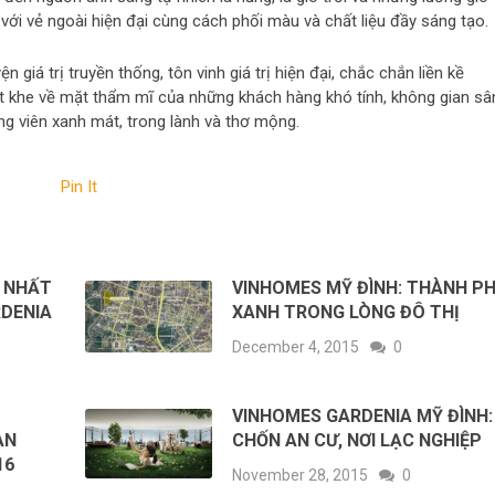
với vẻ ngoài hiện đại cùng cách phối màu và chất liệu đầy sáng tạo.
 giá trị truyền thống, tôn vinh giá trị hiện đại, chắc chắn liền kề
 khe về mặt thẩm mĩ của những khách hàng khó tính, không gian sâ
g viên xanh mát, trong lành và thơ mộng.
Pin It
I NHẤT
VINHOMES MỸ ĐÌNH: THÀNH P
RDENIA
XANH TRONG LÒNG ĐÔ THỊ
December 4, 2015
0
VINHOMES GARDENIA MỸ ĐÌNH:
ÀN
CHỐN AN CƯ, NƠI LẠC NGHIỆP
16
November 28, 2015
0