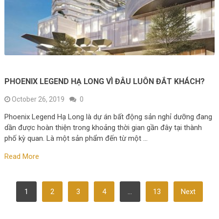
PHOENIX LEGEND HẠ LONG VÌ ĐÂU LUÔN ĐẮT KHÁCH?
October 26, 2019
0
Phoenix Legend Hạ Long là dự án bất động sản nghỉ dưỡng đang
dần được hoàn thiện trong khoảng thời gian gần đây tại thành
phố kỳ quan. Là một sản phẩm đến từ một …
Read More
POSTS
1
2
3
4
…
13
Next
PAGINATION