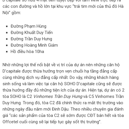
D’capitale sở hữu 4 mặt tiền tuyệt đẹp với tầm view trực tiếp ra
các con đường và hồ lớn tại khu vực “trái tim mới của thủ đô Hà
Nội” gồm:
Đường Phạm Hùng
Đường Khuất Duy Tiến
Đường Trần Duy Hưng
Đường Hoàng Minh Giám
Hồ điều hòa 10ha
Nhờ những lợi thế nổi bật về vị trí của dự án nên những căn hộ
D’capitale được thừa hưởng trọn vẹn chuỗi hạ tầng đẳng cấp
cùng những dịch vụ đẳng cấp nhất. Do vậy, những khách hàng
sinh sống và làm việc tại căn hộ SOHO D’capitale cũng sẽ được
thừa hưởng đầy đủ những tiện ích của dự án. Hiện tại, dự án có 2
tòa SOHO là C2
Vinhomes Trần Duy Hưng
và C5 Vinhomes Trần
Duy Hưng. Trong đó, tòa C2 đã chính thức ra mắt thị trường vào
những ngày đầu năm mới Đinh Dậu. Theo nhiều chuyên gia đánh
giá “các sản phẩm của tòa C2 sẽ sớm được CĐT bán hết và tòa
Offcetel cuối cùng sẽ lại tiếp tục gây sốt thị trường”.