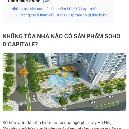
Danh mục chính
Ẩn
1
Những tòa nhà nào có sản phẩm SOHO D’capitale?
1.1
Phong cách thiết kế SOHO D’Capitale có gì đặc biệt?
NHỮNG TÒA NHÀ NÀO CÓ SẢN PHẨM SOHO
D’CAPITALE?
Sở hữu vị trí đắc địa hiếm có tại cửa ngõ phía Tây Hà Nội,