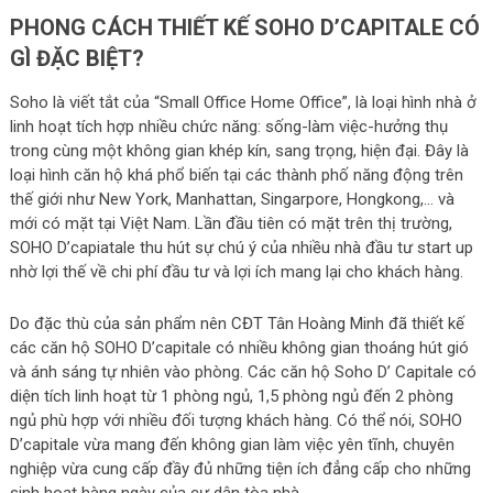
PHONG CÁCH THIẾT KẾ SOHO D’CAPITALE CÓ
GÌ ĐẶC BIỆT?
Soho là viết tắt của “Small Office Home Office”, là loại hình nhà ở
linh hoạt tích hợp nhiều chức năng: sống-làm việc-hưởng thụ
trong cùng một không gian khép kín, sang trọng, hiện đại. Đây là
loại hình căn hộ khá phổ biến tại các thành phố năng động trên
thế giới như New York, Manhattan, Singarpore, Hongkong,… và
mới có mặt tại Việt Nam. Lần đầu tiên có mặt trên thị trường,
SOHO D’capiatale thu hút sự chú ý của nhiều nhà đầu tư start up
nhờ lợi thế về chi phí đầu tư và lợi ích mang lại cho khách hàng.
Do đặc thù của sản phẩm nên CĐT Tân Hoàng Minh đã thiết kế
các căn hộ SOHO D’capitale có nhiều không gian thoáng hút gió
và ánh sáng tự nhiên vào phòng. Các căn hộ Soho D’ Capitale có
diện tích linh hoạt từ 1 phòng ngủ, 1,5 phòng ngủ đến 2 phòng
ngủ phù hợp với nhiều đối tượng khách hàng. Có thể nói, SOHO
D’capitale vừa mang đến không gian làm việc yên tĩnh, chuyên
nghiệp vừa cung cấp đầy đủ những tiện ích đẳng cấp cho những
sinh hoạt hàng ngày của cư dận tòa nhà.