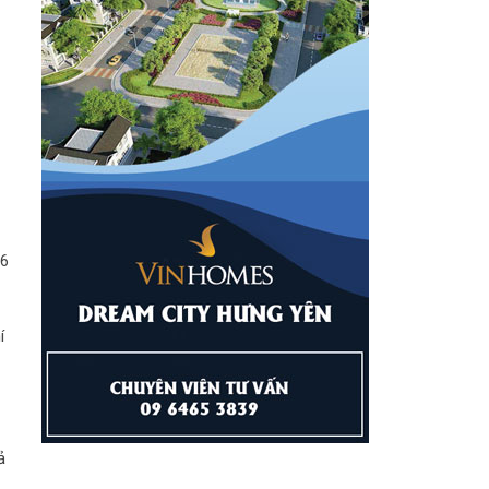
16
í
ả