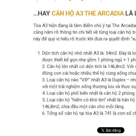
…HAY
CĂN HỘ A3 THE ARCADIA
LÀ 
Tòa A3 hiện đang là tâm điểm chú ý tại The Arcad
cũng nắm rõ thông tin chi tiết về từng loại căn hộ 
này để quý vị hiểu rõ trước khi đưa ra quyết định “xu
Diện tích căn hộ nhỏ nhất A3 là: 54m2. Đây la
được thiết kế gọn nhẹ gồm 1 phòng ngủ + 1 
2. Căn hộ lớn nhất có diện tích là 146,8m2. Với
đông con cái hoặc nhiều thế hệ cùng sống chu
3. Loại căn hộ nào “VIP” nhất A3 là Duplex – nhữ
với một trải nghiệm sống thượng lưu và thực sự
4. Loại căn hộ phổ biến nhất là căn hộ 2 phòng
5. Loại căn hộ “hiếm có khó tìm” nhất là hăn hô
146,8m2, chia đều một căn cho mỗi tầng.
6. Tổng số căn hộ tại tòa A3 là 741 là con số chí