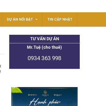
DỰ ÁN NỔI BẬT
TIN CẬP NHẬT
TƯ VẤN DỰ ÁN
Mr.Tuệ (cho thuê)
0934 363 998
g
g