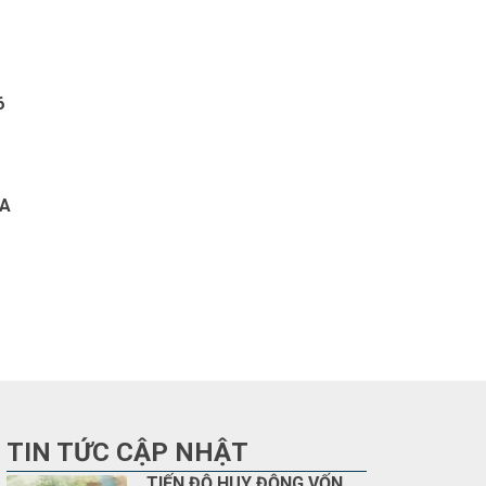
6
IA
TIN TỨC CẬP NHẬT
TIẾN ĐỘ HUY ĐỘNG VỐN