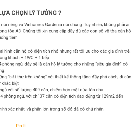
LỰA CHỌN LÝ TƯỞNG ?
ia nói riêng và Vinhomes Gardenia nói chung. Tuy nhiên, không phải ai
trong tòa A3. Chúng tôi xin cung cấp đầy đủ các con số về tòa căn hộ
ống tiền”.
̀ loại hình căn hộ có diện tích nhỏ nhưng rất tối ưu cho các gia đình trẻ,
phòng khách + 1WC + 1 bếp.
 4 phòng ngủ, đây sẽ là căn hộ lý tưởng cho những “siêu gia đình” có
ng.
ng “biệt thự trên không” với thiết kế thông tầng đầy phá cách, đi cù
 khác biệt.
 ngủ với số lượng 409 căn, chiếm hơn một nửa tòa nhà.
̣ 4 phòng ngủ, với chỉ 37 căn có diện tích dao động từ 129m2 đến
nh xác nhất, và phần lớn trong số đó đã có chủ nhân.
Pin It