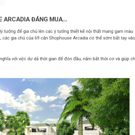
SE ARCADIA ĐÁNG MUA…
lý tưởng để gia chủ lên các ý tưởng thiết kế nội thất mang gam màu
t, các gia chủ của 69 căn Shophouse Arcadia có thể sớm bắt tay và
ĩa với việc dư dả thời gian để đón đầu, nắm bắt thời cơ và giúp c