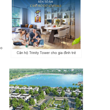
o
ho
Căn hộ Trinity Tower cho gia đình trẻ