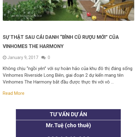
SỰ THẬT SAU CÁI DANH “BÌNH CŨ RƯỢU MỚI” CỦA
VINHOMES THE HARMONY
January 9, 2017
0
Không chịu “ngồi yên” với sự hoàn hảo của khu đô thị đáng sống
Vinhomes Riverside Long Biên, giai đoạn 2 dự kiến mang tên
Vinhomes The Harmony bắt đầu được thực thi với vô …
Read More
TƯ VẤN DỰ ÁN
Mr.Tuệ (cho thuê)