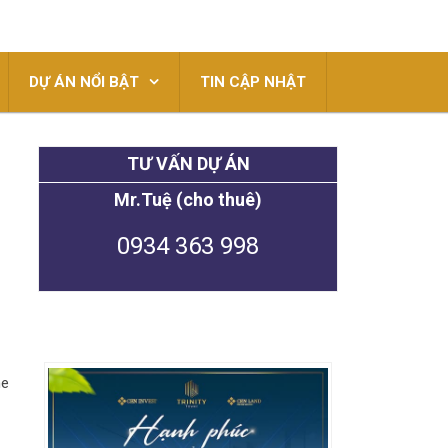
DỰ ÁN NỔI BẬT
TIN CẬP NHẬT
TƯ VẤN DỰ ÁN
Mr.Tuệ (cho thuê)
0934 363 998
he