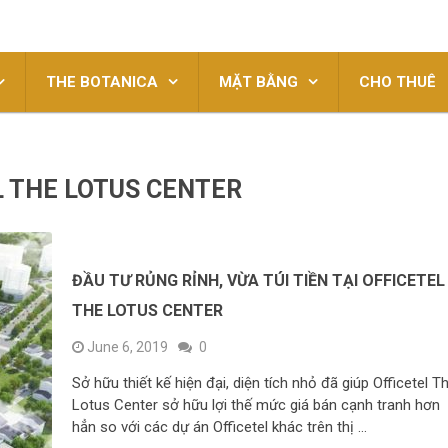
THE BOTANICA
MẶT BẰNG
CHO THUÊ
EL THE LOTUS CENTER
ĐẦU TƯ RỦNG RỈNH, VỪA TÚI TIỀN TẠI OFFICETEL
THE LOTUS CENTER
June 6, 2019
0
Sở hữu thiết kế hiện đại, diện tích nhỏ đã giúp Officetel T
Lotus Center sở hữu lợi thế mức giá bán cạnh tranh hơn
hẳn so với các dự án Officetel khác trên thị …