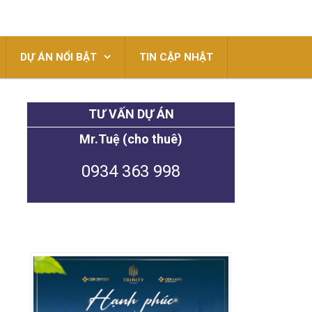
DỰ ÁN NỔI BẬT
TIN CẬP NHẬT
TƯ VẤN DỰ ÁN
Mr.Tuệ (cho thuê)
0934 363 998
N