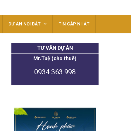
DỰ ÁN NỔI BẬT
TIN CẬP NHẬT
TƯ VẤN DỰ ÁN
Mr.Tuệ (cho thuê)
0934 363 998