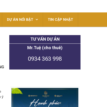
DỰ ÁN NỔI BẬT
TIN CẬP NHẬT
TƯ VẤN DỰ ÁN
Mr.Tuệ (cho thuê)
0934 363 998
NG
e
m ý