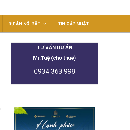
DỰ ÁN NỔI BẬT
TIN CẬP NHẬT
TƯ VẤN DỰ ÁN
Mr.Tuệ (cho thuê)
0934 363 998
i