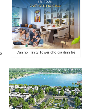
Căn hộ Trinity Tower cho gia đình trẻ
gõ