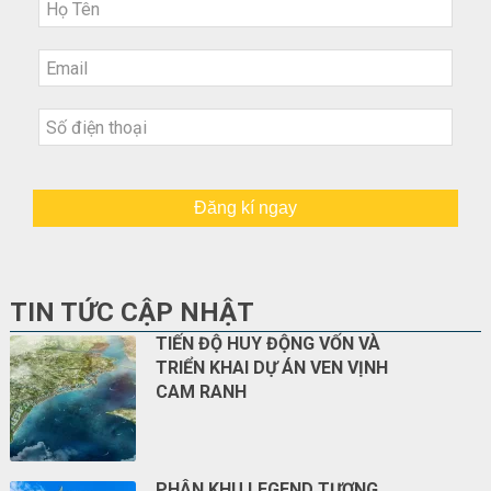
Đăng kí ngay
TIN TỨC CẬP NHẬT
TIẾN ĐỘ HUY ĐỘNG VỐN VÀ
TRIỂN KHAI DỰ ÁN VEN VỊNH
CAM RANH
PHÂN KHU LEGEND TƯƠNG