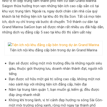
Nhờ vị trí đẹp trung tâm thành phố nên cư dân Grand Marina
Saigon thừa hưởng trọn vẹn những tiện ích cao cấp sẵn có tại
khu vực trung tâm. Ngoài ra, ngay dưới chân căn nhà của quý
khách là hệ thống tiện ích tại khu đô thị Ba Son. Tất cả mọi tiện
ích, dịch vụ chỉ trong vài bước di chuyển. Trở thành cư dân tại
Grand Marina SaiGon bạn sẽ được nhận rất nhiều ưu đãi hấp dẫn,
những dịch vụ đẳng cấp 5 sao tại khu đô thị sầm uất này.
Tiện ích nội khu đẳng cấp bên trong dự án Grand Marina
Bạn sẽ được sống một môi trường đều là những người siêu
giàu, thuộc giới thượng lưu, doanh nhân thành đạt, người nổi
tiếng.
Bạn được sở hữu một giá trị sống cao cấp, không một nơi
nào sánh kịp với những tiện ích đẳng cấp, hiện đại
Nằm tại trung tâm quận 1, bạn muốn gì, kiếm gì, đều được
đáp ứng nhanh nhất
Không khí trong lành, vị trí cảnh đẹp hướng ra sông Sài Gòn-
một môi trường sống xanh, rộng mở ngay tại thành phố