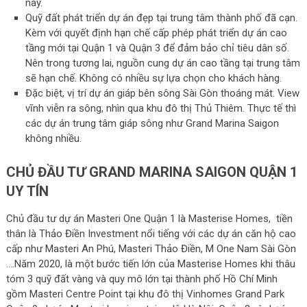
này.
Quỹ đất phát triển dự án đẹp tại trung tâm thành phố đã cạn.
Kèm với quyết định hạn chế cấp phép phát triển dự án cao
tầng mới tại Quận 1 và Quận 3 để đảm bảo chỉ tiêu dân số.
Nên trong tương lai, nguồn cung dự án cao tầng tại trung tâm
sẽ hạn chế. Không có nhiều sự lựa chọn cho khách hàng.
Đặc biệt, vị trí dự án giáp bên sông Sài Gòn thoáng mát. View
vĩnh viễn ra sông, nhìn qua khu đô thị Thủ Thiêm. Thực tế thì
các dự án trung tâm giáp sông như Grand Marina Saigon
không nhiều.
CHỦ ĐẦU TƯ GRAND MARINA SAIGON QUẬN 1
UY TÍN
Chủ đầu tư dự án Masteri One Quận 1 là Masterise Homes, tiền
thân là Thảo Điền Investment nổi tiếng với các dự án căn hộ cao
cấp như Masteri An Phú, Masteri Thảo Điền, M One Nam Sài Gòn
….Năm 2020, là một bước tiến lớn của Masterise Homes khi thâu
tóm 3 quỹ đất vàng và quy mô lớn tại thành phố Hồ Chí Minh
gồm Masteri Centre Point tại khu đô thị Vinhomes Grand Park