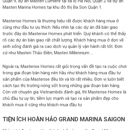
Quận 9, dự án Masteri Lumiere tại xa lộ Hà Nội, Quận 2 và dự án
Masteri Marina Homes tại khu đô thị Ba Son Quận 1.
Masterise Homes là thương hiệu rất được khách hàng mua ở
cũng như đầu tư ưu thích. Nếu nhìn lại các dự án đã bàn giao
trước đây do Masterise Homes phát triển. Quý khách có thể thấy
rõ các dự án bàn giao rất chất lượng. Khách hàng mua ở dọn về
sinh sống đánh giá ra cao dịch vụ quản lý vận hành rất tốt. Đơn
cử như Masteri Thảo Điền, Masteri Millennium …
Ngoài ra, Masterise Homes rất giỏi trong vấn đề tạo ra cuộc chơi
trong giai đoạn bán hàng nên hầu như khách hàng mua đầu tư
sản phẩm của Masterise đều lời và lời rất nhiều. Đơn vị luôn biết
cách tạo thị trường nóng sốt trong những giai đoạn bán hàng.
Còn với chuyên gia Vietnambds đánh giá, thì Masterise Homes là
chủ đầu tư uy tín, tiềm lực mạnh và tạo ra sản phẩm đẹp cho
khách mua ở cũng như khách mua đầu tư.
TIỆN ÍCH HOÀN HẢO GRAND MARINA SAIGON