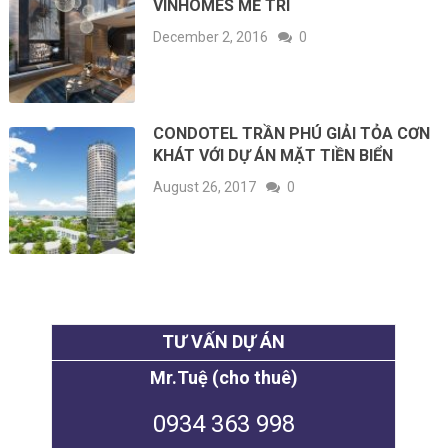
VINHOMES MỄ TRÌ
December 2, 2016
0
CONDOTEL TRẦN PHÚ GIẢI TỎA CƠN
KHÁT VỚI DỰ ÁN MẶT TIỀN BIỂN
August 26, 2017
0
TƯ VẤN DỰ ÁN
Mr.Tuệ (cho thuê)
0934 363 998