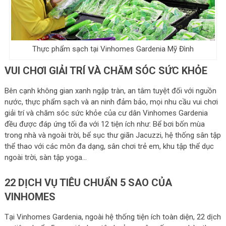
Thực phẩm sạch tại Vinhomes Gardenia Mỹ Đình
VUI CHƠI GIẢI TRÍ VÀ CHĂM SÓC SỨC KHỎE
Bên cạnh không gian xanh ngập tràn, an tâm tuyệt đối với nguồn
nước, thực phẩm sạch và an ninh đảm bảo, mọi nhu cầu vui chơi
giải trí và chăm sóc sức khỏe của cư dân Vinhomes Gardenia
đều được đáp ứng tối đa với 12 tiện ích như: Bể bơi bốn mùa
trong nhà và ngoài trời, bể sục thư giãn Jacuzzi, hệ thống sân tập
thể thao với các môn đa dạng, sân chơi trẻ em, khu tập thể dục
ngoài trời, sàn tập yoga…
22 DỊCH VỤ TIÊU CHUẨN 5 SAO CỦA
VINHOMES
Tại Vinhomes Gardenia, ngoài hệ thống tiện ích toàn diện, 22 dịch