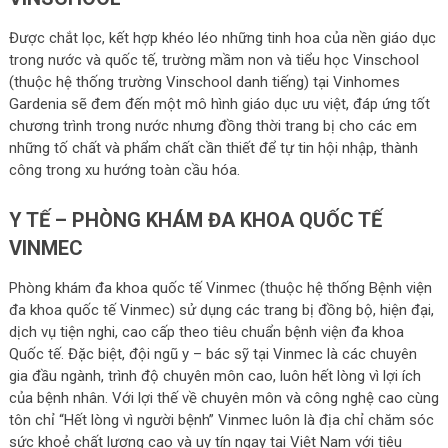
Được chắt lọc, kết hợp khéo léo những tinh hoa của nền giáo dục
trong nước và quốc tế, trường mầm non và tiểu học Vinschool
(thuộc hệ thống trường Vinschool danh tiếng) tại Vinhomes
Gardenia sẽ đem đến một mô hình giáo dục ưu việt, đáp ứng tốt
chương trình trong nước nhưng đồng thời trang bị cho các em
những tố chất và phẩm chất cần thiết để tự tin hội nhập, thành
công trong xu hướng toàn cầu hóa.
Y TẾ – PHÒNG KHÁM ĐA KHOA QUỐC TẾ
VINMEC
Phòng khám đa khoa quốc tế Vinmec (thuộc hệ thống Bệnh viện
đa khoa quốc tế Vinmec) sử dụng các trang bị đồng bộ, hiện đại,
dịch vụ tiện nghi, cao cấp theo tiêu chuẩn bệnh viện đa khoa
Quốc tế. Đặc biệt, đội ngũ y – bác sỹ tại Vinmec là các chuyên
gia đầu ngành, trình độ chuyên môn cao, luôn hết lòng vì lợi ích
của bệnh nhân. Với lợi thế về chuyên môn và công nghệ cao cùng
tôn chỉ “Hết lòng vì người bệnh” Vinmec luôn là địa chỉ chăm sóc
sức khoẻ chất lượng cao và uy tín ngay tại Việt Nam với tiêu