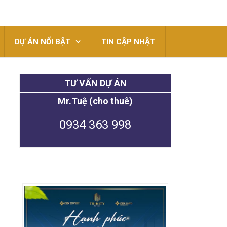
DỰ ÁN NỔI BẬT
TIN CẬP NHẬT
TƯ VẤN DỰ ÁN
Mr.Tuệ (cho thuê)
0934 363 998