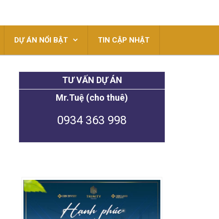
DỰ ÁN NỔI BẬT
TIN CẬP NHẬT
TƯ VẤN DỰ ÁN
Mr.Tuệ (cho thuê)
0934 363 998